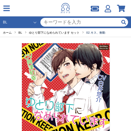
ホーム
BL
ゆとり部下になめられています セット
02.キス、衝動