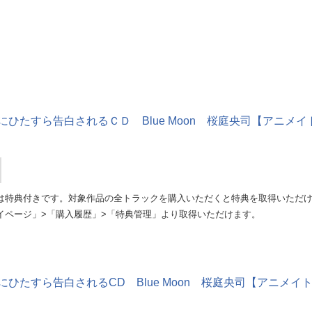
にひたすら告白されるＣＤ Blue Moon 桜庭央司【アニ
は特典付きです。対象作品の全トラックを購入いただくと特典を取得いただ
イページ」>「購入履歴」>「特典管理」より取得いただけます。
にひたすら告白されるCD Blue Moon 桜庭央司【アニメ