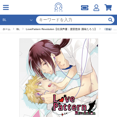
ホーム
BL
LovePattern Revolution【出演声優：渡部悠奈 酒味たろう】
《後編》LPRR1