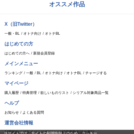
オススメ作品
X（旧Twitter）
一般・BL
オトナ向け
オトナBL
はじめての方
はじめての方へ
新規会員登録
メインメニュー
ランキング
一般
BL
オトナ向け
オトナBL
チャージする
マイページ
購入履歴
特典管理
欲しいものリスト
シリアル対象商品一覧
ヘルプ
お知らせ
よくある質問
運営会社情報
利用規約
プライバシーポリシー
特定商取引法の表記
当サイトでは、サイトの利便性向上のため、クッキー