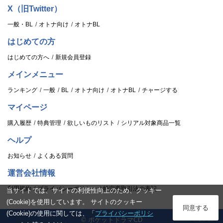
X（旧Twitter）
一般・BL
オトナ向け
オトナBL
はじめての方
はじめての方へ
新規会員登録
メインメニュー
ランキング
一般
BL
オトナ向け
オトナBL
チャージする
マイページ
購入履歴
特典管理
欲しいものリスト
シリアル対象商品一覧
ヘルプ
お知らせ
よくある質問
運営会社情報
利用規約
プライバシーポリシー
特定商取引法の表記
当サイトでは、サイトの利便性向上のため、クッキー
(Cookie)を使用しています。 サイトのクッキー
ログイン
同意する
(Cookie)の使用に関しては、「
プライバシーポリシ
© ポケットドラマCD
スタンプ