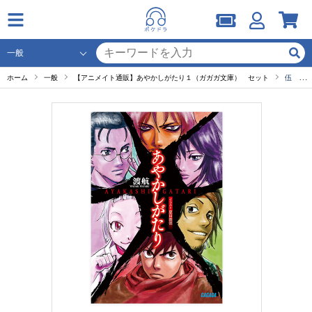
ホーム
一般
【アニメイト通販】あやかしがたり１（ガガガ文庫） セット
伍 騒ぐ刀