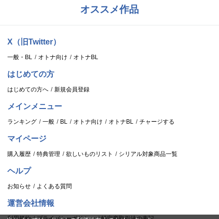
オススメ作品
X（旧Twitter）
一般・BL
オトナ向け
オトナBL
はじめての方
はじめての方へ
新規会員登録
メインメニュー
ランキング
一般
BL
オトナ向け
オトナBL
チャージする
マイページ
購入履歴
特典管理
欲しいものリスト
シリアル対象商品一覧
ヘルプ
お知らせ
よくある質問
運営会社情報
利用規約
プライバシーポリシー
特定商取引法の表記