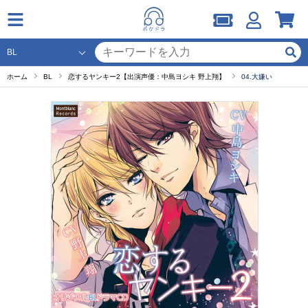
ホーム
BL
恋するヤンキー2【出演声優：中島ヨシキ 野上翔】
04.大嫌い