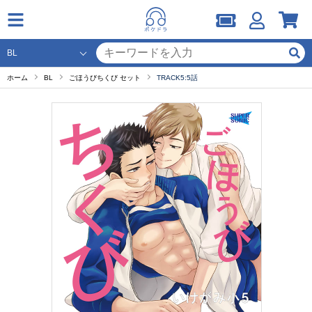
ホーム
BL
ごほうびちくび セット
TRACK5:5話