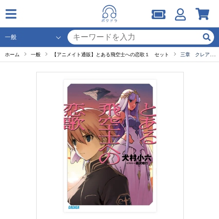
ホーム
一般
【アニメイト通販】とある飛空士への恋歌１ セット
三章 クレア・クレス-2