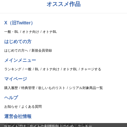
オススメ作品
X（旧Twitter）
一般・BL
オトナ向け
オトナBL
はじめての方
はじめての方へ
新規会員登録
メインメニュー
ランキング
一般
BL
オトナ向け
オトナBL
チャージする
マイページ
購入履歴
特典管理
欲しいものリスト
シリアル対象商品一覧
ヘルプ
お知らせ
よくある質問
運営会社情報
利用規約
プライバシーポリシー
特定商取引法の表記
当サイトでは、サイトの利便性向上のため、クッキー