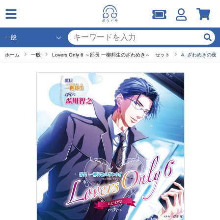
ホーム
一般
Lovers Only 6 ～部長 一柳邦生のざわめき～ セット
4. ざわめきの夜