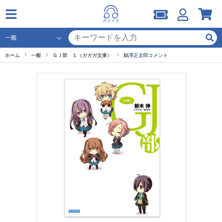
ホーム
一般
ＧＪ部 １（ガガガ文庫）
鵜澤正太郎コメント