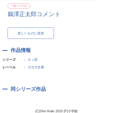
一般ドラマCD
鵜澤正太郎コメント
欲しいものに追加
作品情報
シリーズ
：
ＧＪ部
レーベル
：
ガガガ文庫
同シリーズ作品
(C)Shin Araki 2010 (P)小学館