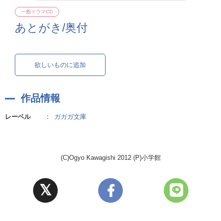
一般ドラマCD
あとがき/奥付
欲しいものに追加
作品情報
レーベル
：
ガガガ文庫
(C)Ogyo Kawagishi 2012 (P)小学館