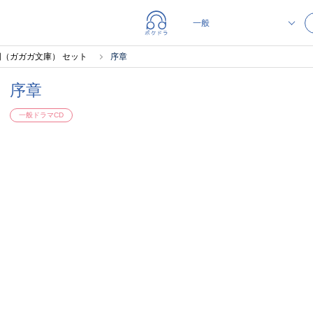
（ガガガ文庫） セット
序章
序章
一般ドラマCD