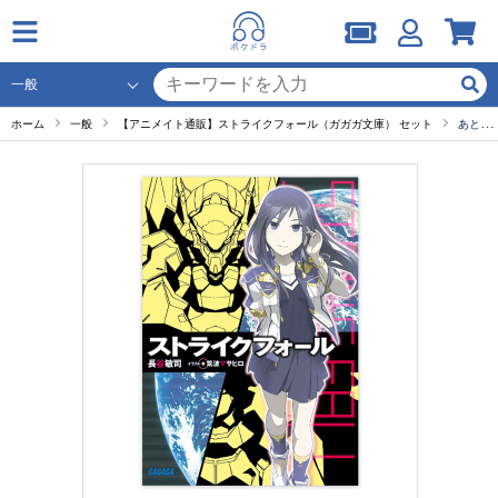
ホーム
一般
【アニメイト通販】ストライクフォール（ガガガ文庫） セット
あとがき/奥付