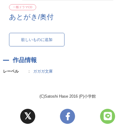
一般ドラマCD
あとがき/奥付
欲しいものに追加
作品情報
レーベル
：
ガガガ文庫
(C)Satoshi Hase 2016 (P)小学館