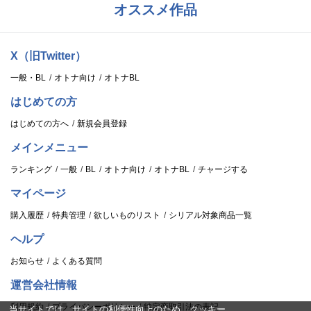
オススメ作品
X（旧Twitter）
一般・BL
オトナ向け
オトナBL
はじめての方
はじめての方へ
新規会員登録
メインメニュー
ランキング
一般
BL
オトナ向け
オトナBL
チャージする
マイページ
購入履歴
特典管理
欲しいものリスト
シリアル対象商品一覧
ヘルプ
お知らせ
よくある質問
運営会社情報
利用規約
プライバシーポリシー
特定商取引法の表記
当サイトでは、サイトの利便性向上のため、クッキー