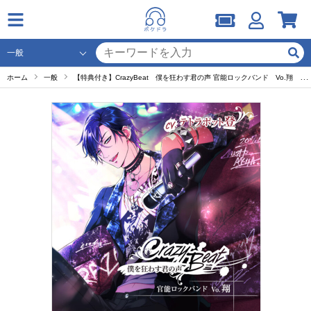
ホーム
一般
【特典付き】CrazyBeat 僕を狂わす君の声 官能ロックバンド Vo.翔 セット