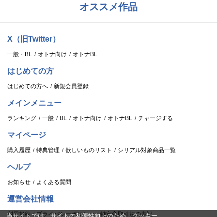
オススメ作品
X（旧Twitter）
一般・BL
オトナ向け
オトナBL
はじめての方
はじめての方へ
新規会員登録
メインメニュー
ランキング
一般
BL
オトナ向け
オトナBL
チャージする
マイページ
購入履歴
特典管理
欲しいものリスト
シリアル対象商品一覧
ヘルプ
お知らせ
よくある質問
運営会社情報
利用規約
プライバシーポリシー
特定商取引法の表記
当サイトでは、サイトの利便性向上のため、クッキー