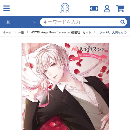
ホーム
一般
HOTEL Ange Rose 1st secret.橘陽哉 セット
【track8】大切なもの