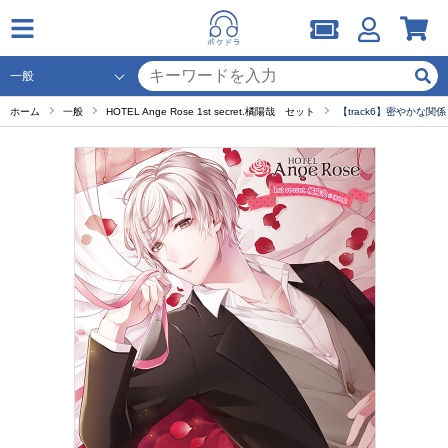
ホーム
一般
HOTEL Ange Rose 1st secret.橘陽哉 セット
【track6】密やかな関係