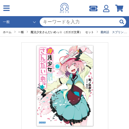
ホーム
一般
魔法少女さんだいめっ☆（ガガガ文庫） セット
最終話 スプリング・ウィンドっ☆