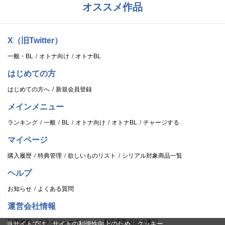
オススメ作品
X（旧Twitter）
一般・BL
オトナ向け
オトナBL
はじめての方
はじめての方へ
新規会員登録
メインメニュー
ランキング
一般
BL
オトナ向け
オトナBL
チャージする
マイページ
購入履歴
特典管理
欲しいものリスト
シリアル対象商品一覧
ヘルプ
お知らせ
よくある質問
運営会社情報
利用規約
プライバシーポリシー
特定商取引法の表記
当サイトでは、サイトの利便性向上のため、クッキー