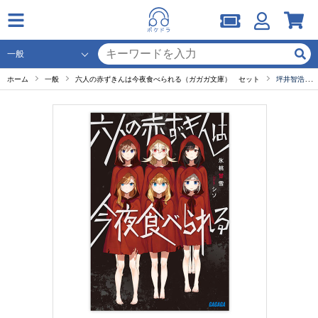
ホーム
一般
六人の赤ずきんは今夜食べられる（ガガガ文庫） セット
坪井智浩コメント