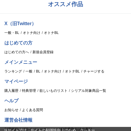
オススメ作品
X（旧Twitter）
一般・BL
オトナ向け
オトナBL
はじめての方
はじめての方へ
新規会員登録
メインメニュー
ランキング
一般
BL
オトナ向け
オトナBL
チャージする
マイページ
購入履歴
特典管理
欲しいものリスト
シリアル対象商品一覧
ヘルプ
お知らせ
よくある質問
運営会社情報
利用規約
プライバシーポリシー
特定商取引法の表記
当サイトでは、サイトの利便性向上のため、クッキー