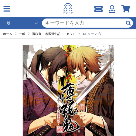
ホーム
一般
薄桜鬼 ～若殿道中記～ セット
13. シーン 六