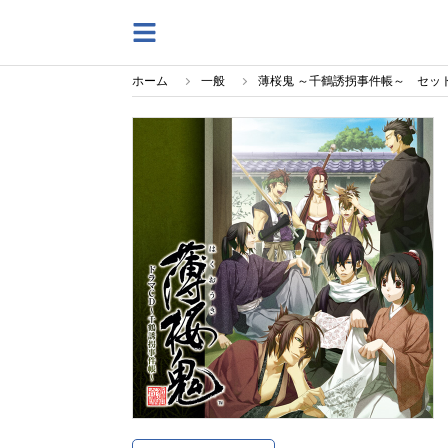
ホーム
一般
薄桜鬼 ～千鶴誘拐事件帳～ セッ