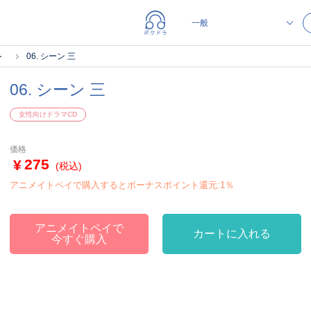
ト
06. シーン 三
06. シーン 三
女性向けドラマCD
価格
275
(税込)
アニメイトペイで購入するとボーナスポイント還元:1％
アニメイトペイで
カートに入れる
今すぐ購入