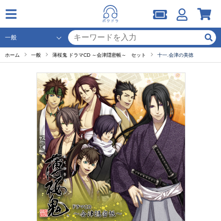
ホーム
一般
薄桜鬼 ドラマCD ～会津隠密帳～ セット
十一.会津の美徳