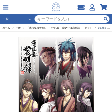
ホーム
一般
「薄桜鬼 黎明録」 ドラマCD ～龍之介淡恋秘話～ セット
06.帯を結う-2