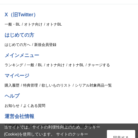
X（旧Twitter）
一般・BL
オトナ向け
オトナBL
はじめての方
はじめての方へ
新規会員登録
メインメニュー
ランキング
一般
BL
オトナ向け
オトナBL
チャージする
マイページ
購入履歴
特典管理
欲しいものリスト
シリアル対象商品一覧
ヘルプ
お知らせ
よくある質問
運営会社情報
利用規約
プライバシーポリシー
特定商取引法の表記
当サイトでは、サイトの利便性向上のため、クッキー
(Cookie)を使用しています。 サイトのクッキー
ログイン
同意する