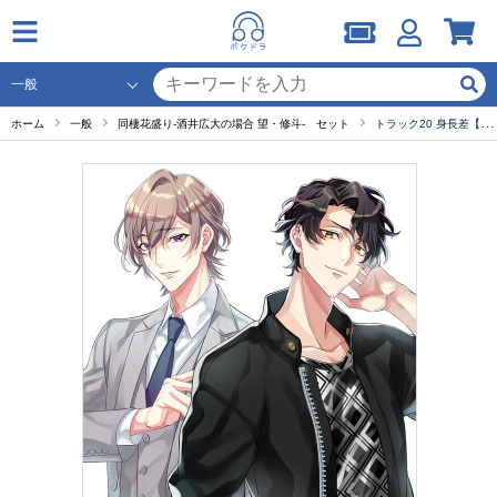
ホーム
一般
同棲花盛り-酒井広大の場合 望・修斗- セット
トラック20 身長差【澤近修斗】