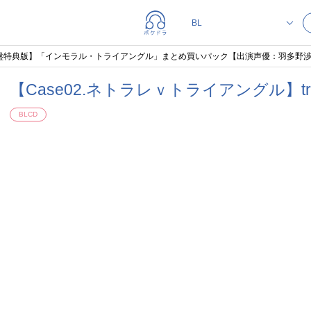
】「インモラル・トライアングル」まとめ買いパック【出演声優：羽多野渉 小林裕介 西山宏太朗
【Case02.ネトラレｖトライアングル】tr
BLCD