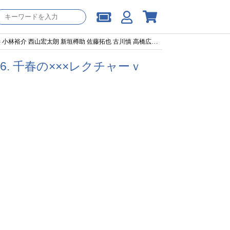
 新垣樽助 佐藤拓也 古川慎 高橋広樹 村田太志 白井悠介】
6. 千春の×××レクチャーｖ