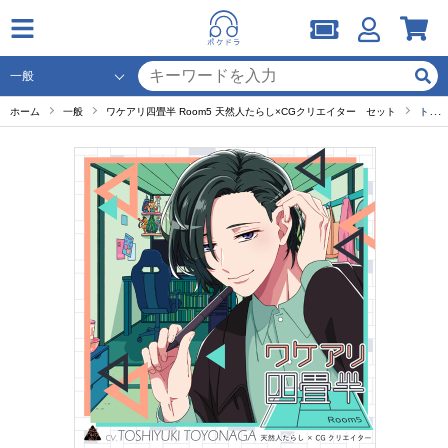
ホーム
一般
ワケアリ四畳半 Room5 天然人たらし×CGクリエイター セット
トラック3：クレープ