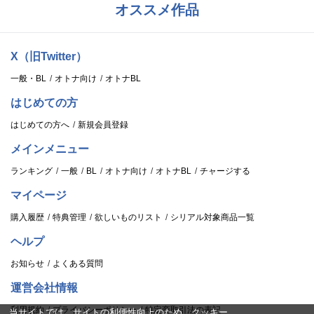
オススメ作品
X（旧Twitter）
一般・BL
オトナ向け
オトナBL
はじめての方
はじめての方へ
新規会員登録
メインメニュー
ランキング
一般
BL
オトナ向け
オトナBL
チャージする
マイページ
購入履歴
特典管理
欲しいものリスト
シリアル対象商品一覧
ヘルプ
お知らせ
よくある質問
運営会社情報
利用規約
プライバシーポリシー
特定商取引法の表記
当サイトでは、サイトの利便性向上のため、クッキー