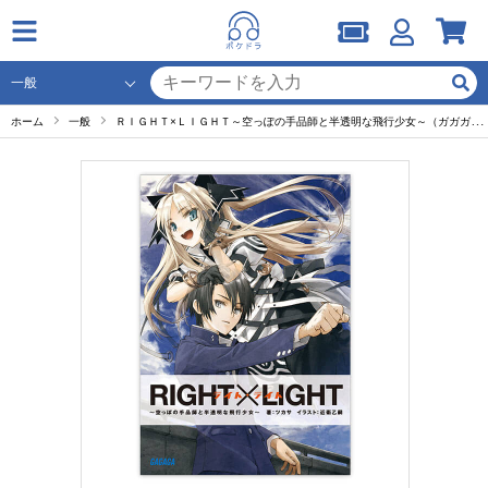
ホーム
一般
ＲＩＧＨＴ×ＬＩＧＨＴ～空っぽの手品師と半透明な飛行少女～（ガガガ文庫） セット