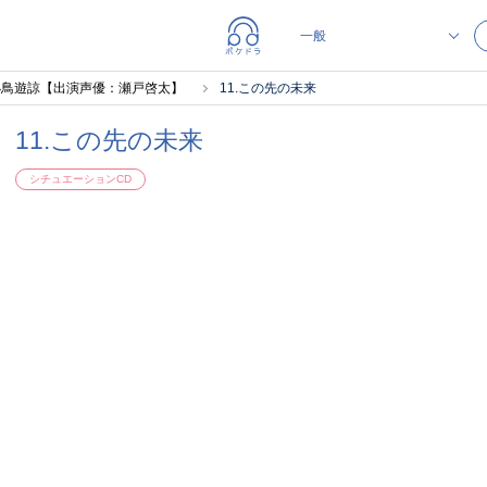
l.12 小鳥遊諒【出演声優：瀬戸啓太】
11.この先の未来
11.この先の未来
シチュエーションCD