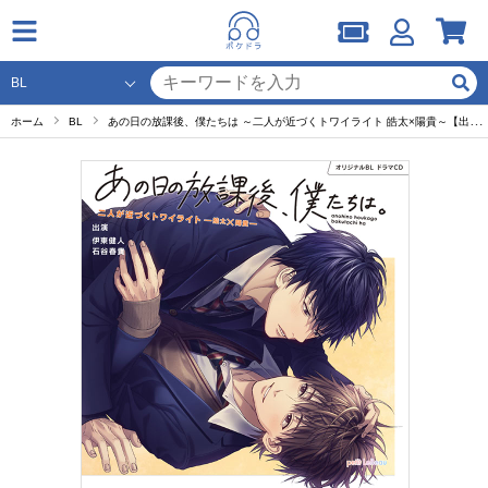
ホーム
BL
あの日の放課後、僕たちは ～二人が近づくトワイライト 皓太×陽貴～【出演声優：伊東健人 石谷春貴】