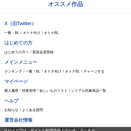
オススメ作品
X（旧Twitter）
一般・BL
オトナ向け
オトナBL
はじめての方
はじめての方へ
新規会員登録
メインメニュー
ランキング
一般
BL
オトナ向け
オトナBL
チャージする
マイページ
購入履歴
特典管理
欲しいものリスト
シリアル対象商品一覧
ヘルプ
お知らせ
よくある質問
運営会社情報
利用規約
プライバシーポリシー
特定商取引法の表記
当サイトでは、サイトの利便性向上のため、クッキー