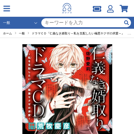
ホーム
一般
ドラマＣＤ『仁義なき婿取り～私を支配したい極悪ヤクザの求愛～』 セット