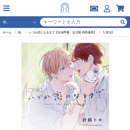
ホーム
BL
いつか恋になるまで【出演声優：古川慎 内田雄馬】
5.第5話