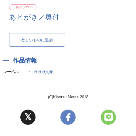
一般ドラマCD
あとがき／奥付
欲しいものに追加
作品情報
レーベル
：
ガガガ文庫
(C)Kisetsu Morita 2018