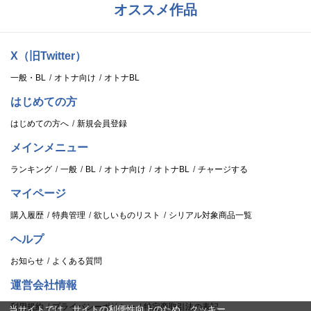
オススメ作品
X（旧Twitter）
一般・BL
オトナ向け
オトナBL
はじめての方
はじめての方へ
新規会員登録
メインメニュー
ランキング
一般
BL
オトナ向け
オトナBL
チャージする
マイページ
購入履歴
特典管理
欲しいものリスト
シリアル対象商品一覧
ヘルプ
お知らせ
よくある質問
運営会社情報
利用規約
プライバシーポリシー
特定商取引法の表記
当サイトでは、サイトの利便性向上のため、クッキー