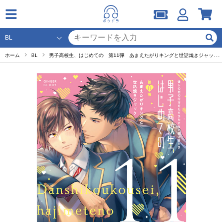
ホーム
BL
男子高校生、はじめての 第11弾 あまえたがりキングと世話焼きジャック ～彼らの恋の行方をただひたすらに見守るCD～【出演声優：熊谷健太郎 榎木淳弥】