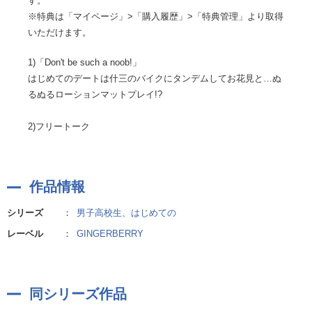
す。
※特典は「マイページ」>「購入履歴」>「特典管理」より取得
いただけます。
1)「Don't be such a noob!」
はじめてのデートは什三のバイクにタンデムしてお花見と…ぬ
るぬるローションマットプレイ!?
2)フリートーク
作品情報
シリーズ
：
男子高校生、はじめての
レーベル
：
GINGERBERRY
同シリーズ作品