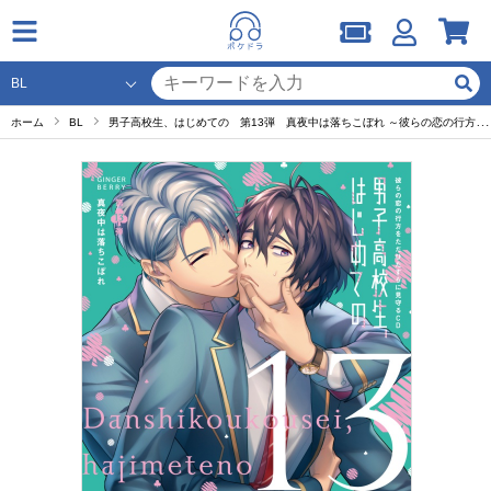
ホーム
BL
男子高校生、はじめての 第13弾 真夜中は落ちこぼれ ～彼らの恋の行方をただひたすらに見守るCD～【出演声優：中島ヨシキ 堀江瞬】