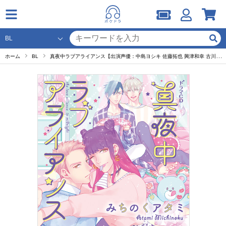
ホーム
BL
真夜中ラブアライアンス【出演声優：中島ヨシキ 佐藤拓也 興津和幸 古川慎】