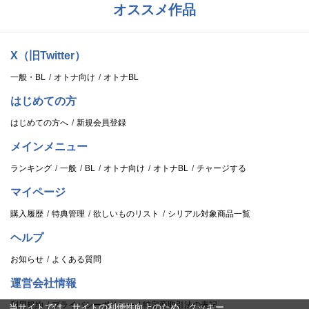
オススメ作品
X（旧Twitter）
一般・BL
オトナ向け
オトナBL
はじめての方
はじめての方へ
新規会員登録
メインメニュー
ランキング
一般
BL
オトナ向け
オトナBL
チャージする
マイページ
購入履歴
特典管理
欲しいものリスト
シリアル対象商品一覧
ヘルプ
お知らせ
よくある質問
運営会社情報
利用規約
プライバシーポリシー
特定商取引法の表記
当サイトでは、サイトの利便性向上のため、クッキー