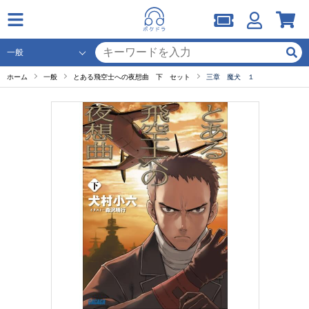
ホーム
一般
とある飛空士への夜想曲 下 セット
三章 魔犬 １