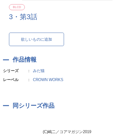
BLCD
3・第3話
欲しいものに追加
作品情報
シリーズ
：
みだ猫
レーベル
：
CROWN WORKS
同シリーズ作品
(C)嶋二／コアマガジン2019