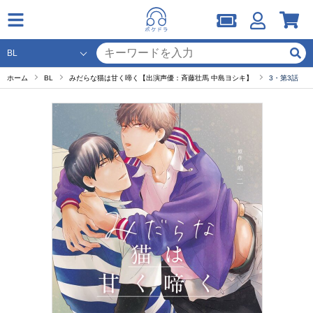
ホーム
BL
みだらな猫は甘く啼く【出演声優：斉藤壮馬 中島ヨシキ】
3・第3話