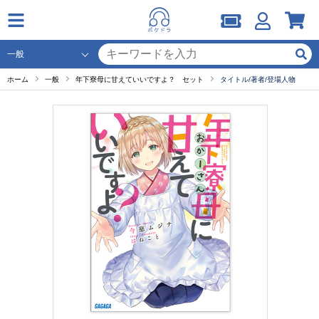
ホーム
一般
年下寮母に甘えていいですよ？ セット
タイトル/著者/登場人物