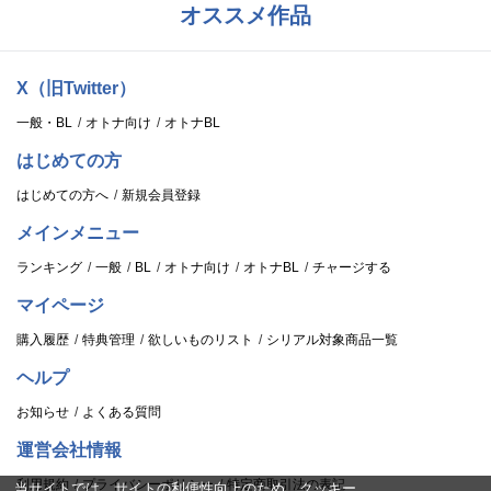
オススメ作品
X（旧Twitter）
一般・BL
オトナ向け
オトナBL
はじめての方
はじめての方へ
新規会員登録
メインメニュー
ランキング
一般
BL
オトナ向け
オトナBL
チャージする
マイページ
購入履歴
特典管理
欲しいものリスト
シリアル対象商品一覧
ヘルプ
お知らせ
よくある質問
運営会社情報
利用規約
プライバシーポリシー
特定商取引法の表記
当サイトでは、サイトの利便性向上のため、クッキー