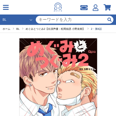
ホーム
BL
めぐみとつぐみ2【出演声優：松岡禎丞 小野友樹】
2・第8話