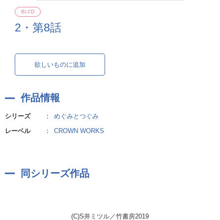
BLCD
2・第8話
欲しいものに追加
作品情報
シリーズ
：
めぐみとつぐみ
レーベル
：
CROWN WORKS
同シリーズ作品
(C)S井ミツル／竹書房2019