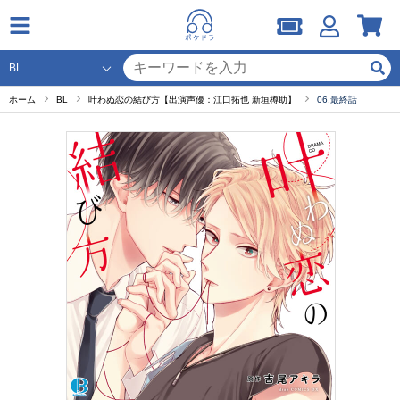
ホーム
BL
叶わぬ恋の結び方【出演声優：江口拓也 新垣樽助】
06.最終話