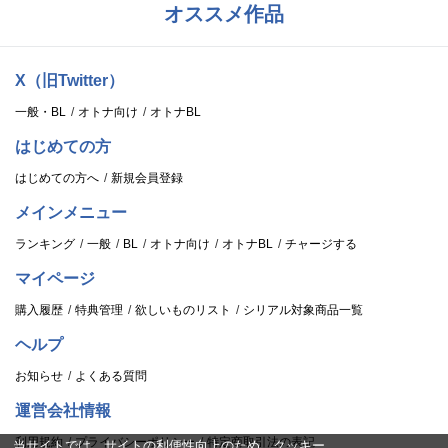
オススメ作品
X（旧Twitter）
一般・BL
オトナ向け
オトナBL
はじめての方
はじめての方へ
新規会員登録
メインメニュー
ランキング
一般
BL
オトナ向け
オトナBL
チャージする
マイページ
購入履歴
特典管理
欲しいものリスト
シリアル対象商品一覧
ヘルプ
お知らせ
よくある質問
運営会社情報
利用規約
プライバシーポリシー
特定商取引法の表記
当サイトでは、サイトの利便性向上のため、クッキー