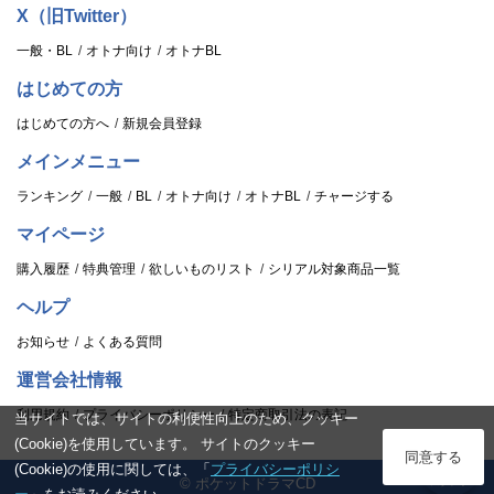
X（旧Twitter）
一般・BL
オトナ向け
オトナBL
はじめての方
はじめての方へ
新規会員登録
メインメニュー
ランキング
一般
BL
オトナ向け
オトナBL
チャージする
マイページ
購入履歴
特典管理
欲しいものリスト
シリアル対象商品一覧
ヘルプ
お知らせ
よくある質問
運営会社情報
利用規約
プライバシーポリシー
特定商取引法の表記
当サイトでは、サイトの利便性向上のため、クッキー
(Cookie)を使用しています。 サイトのクッキー
ログイン
同意する
(Cookie)の使用に関しては、「
プライバシーポリシ
© ポケットドラマCD
スタンプ