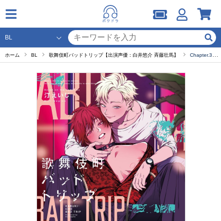
ホーム
BL
歌舞伎町バッドトリップ【出演声優：白井悠介 斉藤壮馬】
Chapter.3 歌舞伎町バッドトリップ 3night