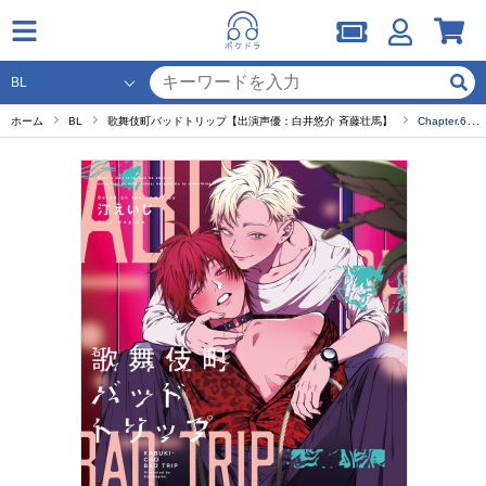
ホーム
BL
歌舞伎町バッドトリップ【出演声優：白井悠介 斉藤壮馬】
Chapter.6 歌舞伎町バッドトリップ 6night