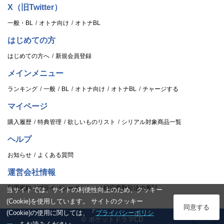
X（旧Twitter）
一般・BL
オトナ向け
オトナBL
はじめての方
はじめての方へ
新規会員登録
メインメニュー
ランキング
一般
BL
オトナ向け
オトナBL
チャージする
マイページ
購入履歴
特典管理
欲しいものリスト
シリアル対象商品一覧
ヘルプ
お知らせ
よくある質問
運営会社情報
利用規約
プライバシーポリシー
特定商取引法の表記
当サイトでは、サイトの利便性向上のため、クッキー
(Cookie)を使用しています。 サイトのクッキー
ログイン
同意する
(Cookie)の使用に関しては、「
プライバシーポリシ
© ポケットドラマCD
スタンプ