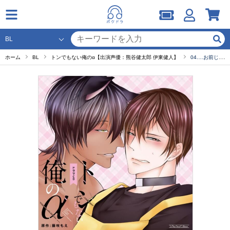
ホーム
BL
トンでもない俺のα【出演声優：熊谷健太郎 伊東健人】
04.…お前じゃ…ない