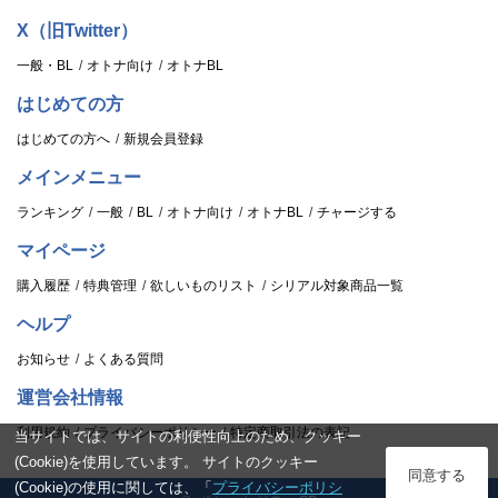
X（旧Twitter）
一般・BL
オトナ向け
オトナBL
はじめての方
はじめての方へ
新規会員登録
メインメニュー
ランキング
一般
BL
オトナ向け
オトナBL
チャージする
マイページ
購入履歴
特典管理
欲しいものリスト
シリアル対象商品一覧
ヘルプ
お知らせ
よくある質問
運営会社情報
利用規約
プライバシーポリシー
特定商取引法の表記
当サイトでは、サイトの利便性向上のため、クッキー
(Cookie)を使用しています。 サイトのクッキー
ログイン
同意する
(Cookie)の使用に関しては、「
プライバシーポリシ