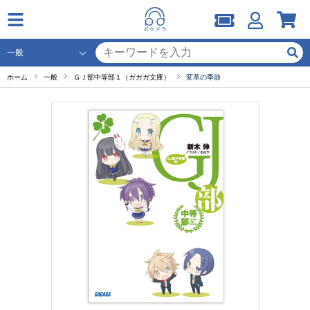
ホーム
一般
ＧＪ部中等部１（ガガガ文庫）
変革の季節