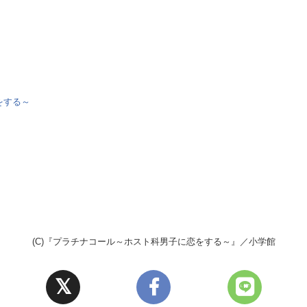
をする～
(C)『プラチナコール～ホスト科男子に恋をする～』／小学館