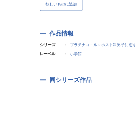
欲しいものに追加
作品情報
シリーズ
：
プラチナコ－ル～ホスト科男子に恋
レーベル
：
小学館
同シリーズ作品