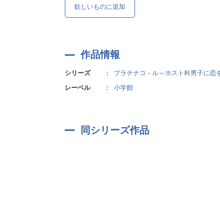
欲しいものに追加
作品情報
シリーズ
：
プラチナコ－ル～ホスト科男子に恋
レーベル
：
小学館
同シリーズ作品