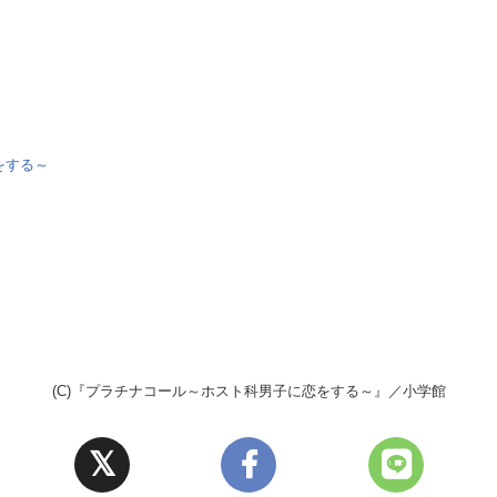
をする～
(C)『プラチナコール～ホスト科男子に恋をする～』／小学館