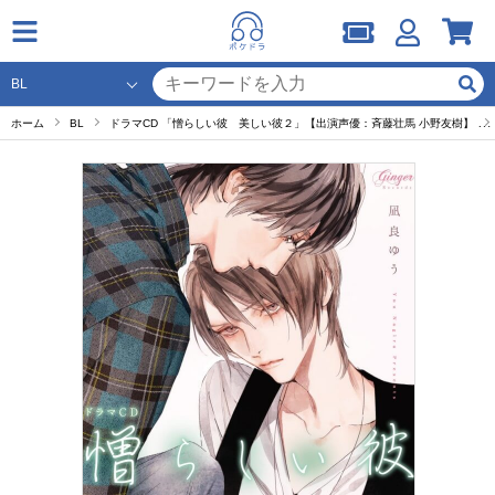
ホーム
BL
ドラマCD 「憎らしい彼 美しい彼２」【出演声優：斉藤壮馬 小野友樹】