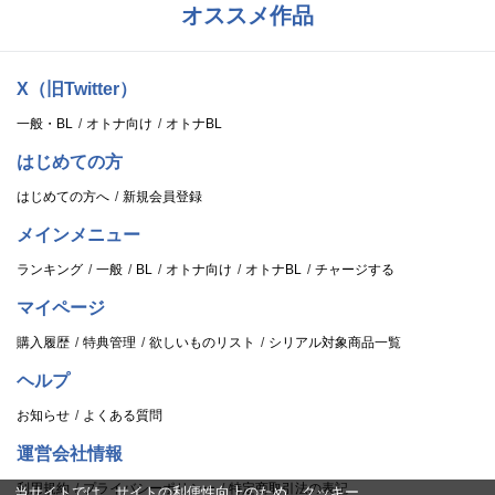
オススメ作品
X（旧Twitter）
一般・BL
オトナ向け
オトナBL
はじめての方
はじめての方へ
新規会員登録
メインメニュー
ランキング
一般
BL
オトナ向け
オトナBL
チャージする
マイページ
購入履歴
特典管理
欲しいものリスト
シリアル対象商品一覧
ヘルプ
お知らせ
よくある質問
運営会社情報
利用規約
プライバシーポリシー
特定商取引法の表記
当サイトでは、サイトの利便性向上のため、クッキー